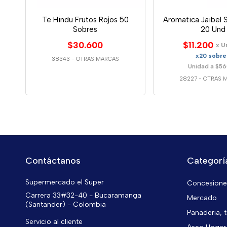
Te Hindu Frutos Rojos 50
Aromatica Jaibel
Sobres
20 Und
$30.600
$11.200
x U
x20 sobre
38343
-
OTRAS MARCAS
Unidad a $5
28227
-
OTRAS 
Contáctanos
Categorí
Supermercado el Super
Concesiones
Carrera 33#32-40 - Bucaramanga
Mercado
(Santander) - Colombia
Panaderia, t
Servicio al cliente