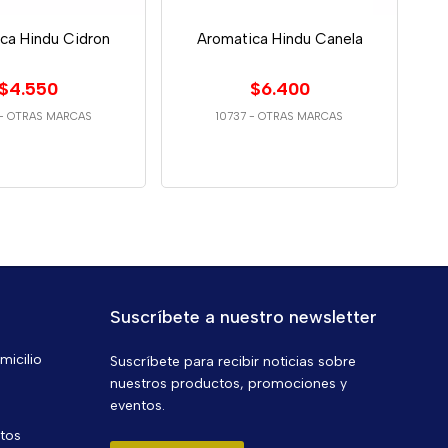
ca Hindu Cidron
Aromatica Hindu Canela
$4.550
$6.400
-
OTRAS MARCAS
10737
-
OTRAS MARCAS
Suscríbete a nuestro newsletter
micilio
Suscríbete para recibir noticias sobre
nuestros productos, promociones y
eventos.
ntos