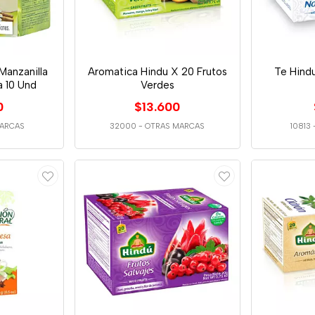
Manzanilla
Aromatica Hindu X 20 Frutos
Te Hindu
 10 Und
Verdes
0
$13.600
ARCAS
32000
-
OTRAS MARCAS
10813