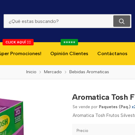
Aromatica Tosh Frutos Silvestres 20 Und
CLICK AQUÍ 👇🏻
⭐⭐⭐⭐⭐
úper Promociones!
Opinión Clientes
Contáctanos
Inicio
Mercado
Bebidas Aromaticas
Aromatica Tosh F
Se vende por
Paquetes (Paq.)
x
Aromatica Tosh Frutos Silves
Precio