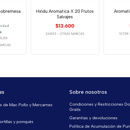
 Sobremesa
Hindu Aromatica X 20 Frutos
Aromati
Salvajes
$13.600
nidad
s
26833
-
OTRAS MARCAS
10738
60,00
MARCAS
as
Sobre nosotros
Condiciones y Restricciones Do
 de Mac Pollo y Mercarnes
Gratis
Garantías y devoluciones
ortillas y ponqués
Política de Acumulación de Pu