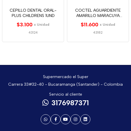
CEPILLO DENTAL ORAL-
COCTEL AGUARDIENTE
PLUS CHILDRENS 1UND
AMARILLO MARACUYA
269ML
$3.100
$11.600
x Unidad
x Unidad
43124
43182
Supermercado el Super
Carrera 33#32-40 - Bucaramanga (Santander) - Colombia
Servicio al cliente
3176987371