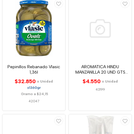
Pepinillos Rebanado Vlasic
AROMATICA HINDU
1,36l
MANZANILLA 20 UND GTS
A/J-C
$32.850
$4.550
x Unidad
x Unidad
x1360gr
43199
Gramo a $24,15
42047